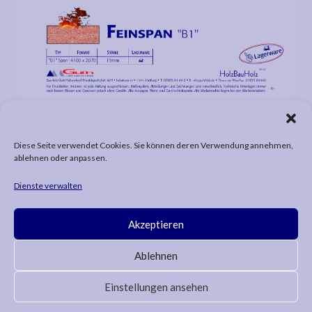
Diese Seite verwendet Cookies. Sie können deren Verwendung annehmen,
ablehnen oder anpassen.
Dokument als PDF öffnen
Dienste verwalten
Akzeptieren
Ablehnen
© 2026 SPERRHOLZ GUTH HOLZWERKSTOFF
Einstellungen ansehen
HANDELSGESELLSCHAFT MBH |
IMPRESSUM
|
DATENSCHUTZ
|
NEWSLETTER ABBESTELLEN