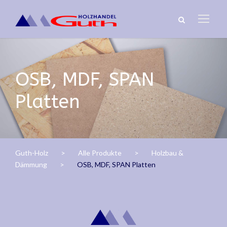
OSB, MDF, SPAN
Platten
Guth-Holz
>
Alle Produkte
>
Holzbau &
Dämmung
>
OSB, MDF, SPAN Platten